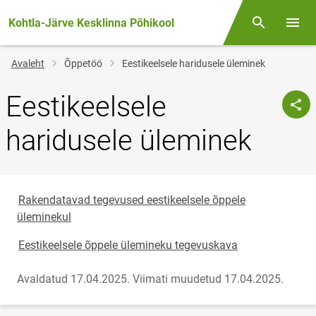
Kohtla-Järve Kesklinna Põhikool
Otsing
Menüü
Jälglink
Avaleht
Õppetöö
Eestikeelsele haridusele üleminek
Eestikeelsele
haridusele üleminek
Rakendatavad tegevused eestikeelsele õppele
üleminekul
Eestikeelsele õppele ülemineku tegevuskava
Avaldatud 17.04.2025.
Viimati muudetud 17.04.2025.