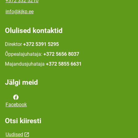
+372 332 5210
info@kjkp.ee
Olulised kontaktid
Direktor
+372 5391 5295
Õppealajuhataja:
+372 5656 8037
Majandusjuhataja
+372 5855 6631
Jälgi meid
Facebook
Otsi kiiresti
Uudised