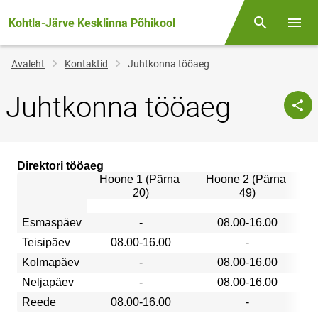
Kohtla-Järve Kesklinna Põhikool
Otsing
Menüü
Jälglink
Avaleht
Kontaktid
Juhtkonna tööaeg
Juhtkonna tööaeg
Direktori tööaeg
Hoone 1 (Pärna 
Hoone 2 (Pärna 
20)
49)
Esmaspäev
-
08.00-16.00
Teisipäev
08.00-16.00
-
Kolmapäev
-
08.00-16.00
Neljapäev
-
08.00-16.00
Reede
08.00-16.00
-