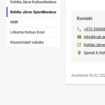
Kohtla-Järve Kultuurikeskus
Kohtla-Järve Spordikeskus
Kontakt
RMK
Telefon
+372 33543
Liikuma Kutsuv Kool
E-post
info@k-jsk.e
Kiusamisest vabaks
Kohtla-Järv
Asukoht
Spordi 4, Ko
Avaldatud 05.02.20