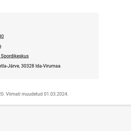
80
e
Link avaneb uuel leheküljel
e Spordikeskus
htla-Järve, 30328 Ida-Virumaa
20.
Viimati muudetud 01.03.2024.