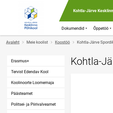
Kohtla-Järve Kesklin
Dokumendid
Õppetöö
Jälglink
Avaleht
Meie koolist
Koostöö
Kohtla-Järve Spordi
Kohtla-Jä
Erasmus+
Tervist Edendav Kool
Koolinoorte Loomemaja
Päästeamet
Politsei- ja Piirivalveamet