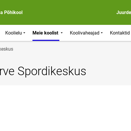
na Põhikool
Juurd
Koolielu
Meie koolist
Koolivaheajad
Kontaktid
keskus
rve Spordikeskus