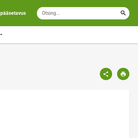
epääsetavus